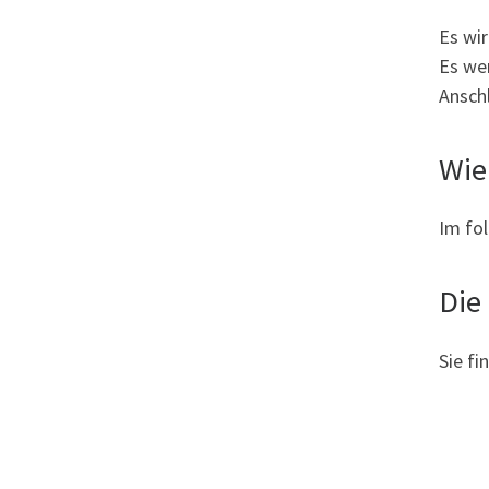
Es wi
Es we
Anschl
Wie
Im fo
Die
Sie fi