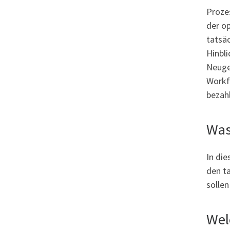
Prozes
der o
tatsäc
Hinbli
Neuge
Workf
bezah
Was 
In die
den t
sollen
Wel